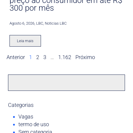
preço ao consumidor em até R$
300 por mês
Agosto 6, 2026
,
LBC
,
Noticias LBC
Leia mais
Anterior
1
2
3
…
1.162
Próximo
Categorias
Vagas
termo de uso
Sem categoria