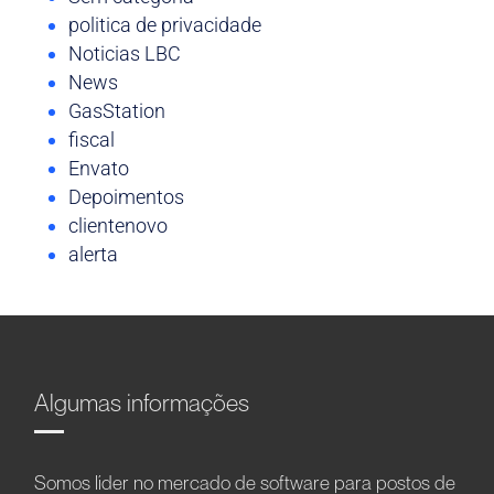
politica de privacidade
Noticias LBC
News
GasStation
fiscal
Envato
Depoimentos
clientenovo
alerta
Algumas informações
Somos líder no mercado de software para postos de