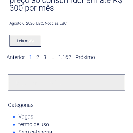
preço ao consumidor em até R$
300 por mês
Agosto 6, 2026
,
LBC
,
Noticias LBC
Leia mais
Anterior
1
2
3
…
1.162
Próximo
Categorias
Vagas
termo de uso
Sem categoria