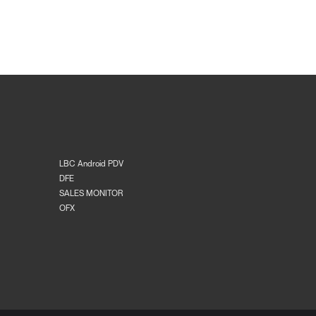
LBC Android PDV
DFE
SALES MONITOR
OFX