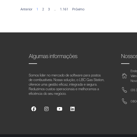
Anterior
1
2
3
…
1.161
Próximo
Algumas informações
Nosso
Ende
Somos líder no mercado de software para postos
Vale
de combustíveis. Nossa solução, o LBC Gas Station,
Nova
oferece uma gestão eficaz, integrada e segura.
Reduzimos custos operacionais e melhoramos a
(31)
eficiência do seu negócio.
0800