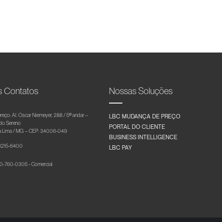
s Contatos
Nossas Soluções
reço: Al. Oscar Niemeyer, 288 / 5º andar –
LBC MUDANÇA DE PREÇO
 do Sereno
PORTAL DO CLIENTE
 Lima / MG – CEP: 34006-049
BUSINESS INTELLIGENCE
 3215-6400
LBC PAY
-760-0305 - Comercial