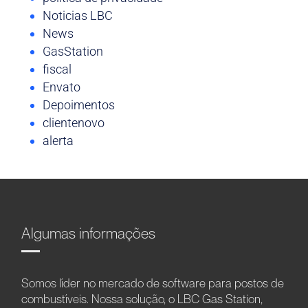
Noticias LBC
News
GasStation
fiscal
Envato
Depoimentos
clientenovo
alerta
Algumas informações
Somos líder no mercado de software para postos de
combustíveis. Nossa solução, o LBC Gas Station,