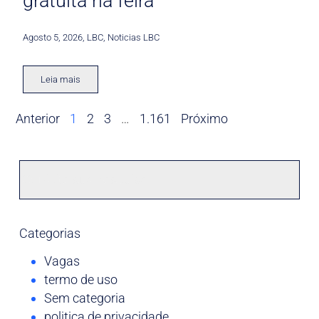
gratuita na feira
Agosto 5, 2026
,
LBC
,
Noticias LBC
Leia mais
Anterior
1
2
3
…
1.161
Próximo
Categorias
Vagas
termo de uso
Sem categoria
politica de privacidade