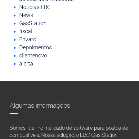
Noticias LBC
News
GasStation
fiscal
Envato
Depoimentos
clientenovo
alerta
Algumas informações
Somos líder no mercado de software para postos de
combustíveis. Nossa solução, o LBC Gas Station,