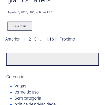
gratuita na feira
Agosto 5, 2026
,
LBC
,
Noticias LBC
Leia mais
Anterior
1
2
3
…
1.161
Próximo
Categorias
Vagas
termo de uso
Sem categoria
politica de privacidade