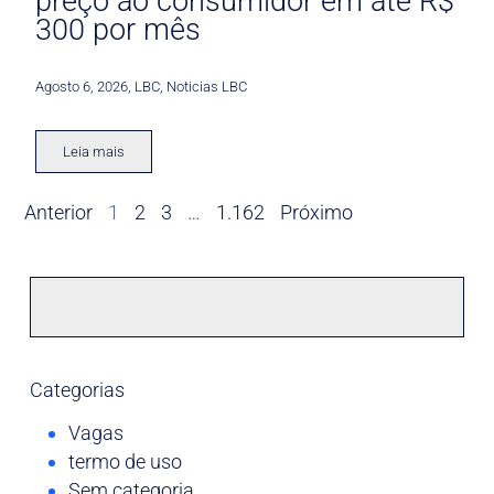
preço ao consumidor em até R$
300 por mês
Agosto 6, 2026
,
LBC
,
Noticias LBC
Leia mais
Anterior
1
2
3
…
1.162
Próximo
Categorias
Vagas
termo de uso
Sem categoria