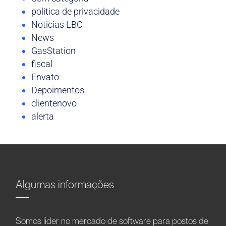
politica de privacidade
Noticias LBC
News
GasStation
fiscal
Envato
Depoimentos
clientenovo
alerta
Algumas informações
Somos líder no mercado de software para postos de