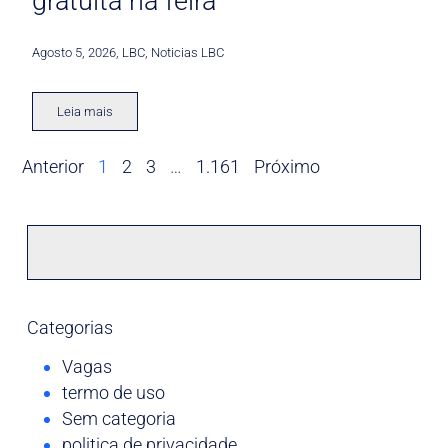
gratuita na feira
Agosto 5, 2026
,
LBC
,
Noticias LBC
Leia mais
Anterior
1
2
3
…
1.161
Próximo
Categorias
Vagas
termo de uso
Sem categoria
politica de privacidade