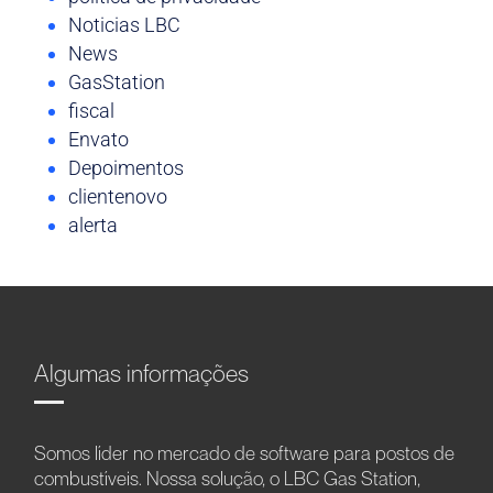
Noticias LBC
News
GasStation
fiscal
Envato
Depoimentos
clientenovo
alerta
Algumas informações
Somos líder no mercado de software para postos de
combustíveis. Nossa solução, o LBC Gas Station,