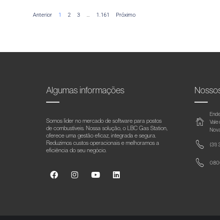
Anterior
1
2
3
…
1.161
Próximo
Algumas informações
Nosso
Ende
Somos líder no mercado de software para postos
Vale
de combustíveis. Nossa solução, o LBC Gas Station,
Nova
oferece uma gestão eficaz, integrada e segura.
Reduzimos custos operacionais e melhoramos a
(31)
eficiência do seu negócio.
0800