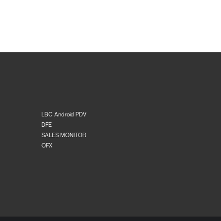
LBC Android PDV
DFE
SALES MONITOR
OFX