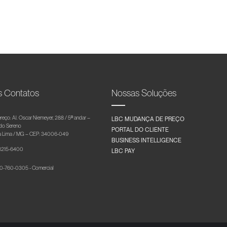
s Contatos
Nossas Soluções
reço: Al. Oscar Niemeyer, 288 / 5º andar –
LBC MUDANÇA DE PREÇO
 do Sereno
PORTAL DO CLIENTE
 Lima / MG – CEP: 34006-049
BUSINESS INTELLIGENCE
 3215-6400
LBC PAY
-760-0305 - Comercial