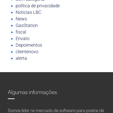
politica de privacidade
Noticias LBC
News
GasStation
fiscal
Envato
Depoimentos
clientenovo
alerta
Algumas informações
Somos líder no mercado de software para postos de