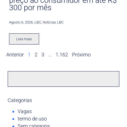
preço ao consumidor em até R$
300 por mês
Agosto 6, 2026
,
LBC
,
Noticias LBC
Leia mais
Anterior
1
2
3
…
1.162
Próximo
Categorias
Vagas
termo de uso
Sem categoria