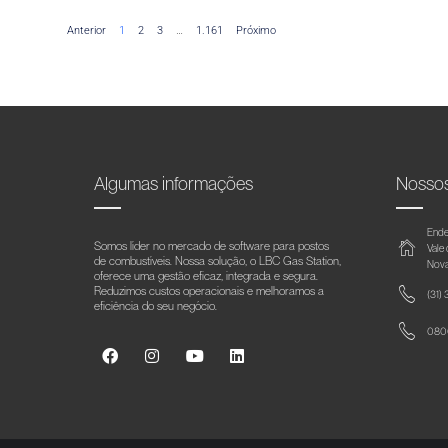
Anterior
1
2
3
…
1.161
Próximo
Algumas informações
Nosso
Ende
Somos líder no mercado de software para postos
Vale
de combustíveis. Nossa solução, o LBC Gas Station,
Nova
oferece uma gestão eficaz, integrada e segura.
Reduzimos custos operacionais e melhoramos a
(31)
eficiência do seu negócio.
0800