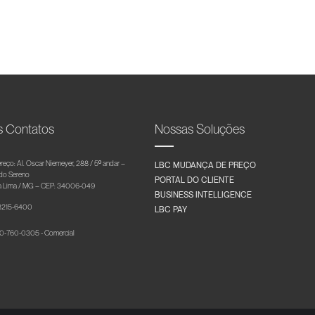
s Contatos
Nossas Soluções
reço: Al. Oscar Niemeyer, 288 / 5º andar –
LBC MUDANÇA DE PREÇO
 do Sereno
PORTAL DO CLIENTE
 Lima / MG – CEP: 34006-049
BUSINESS INTELLIGENCE
 3215-6400
LBC PAY
-760-0305 - Comercial