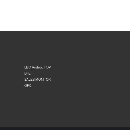
LBC Android PDV
DFE
SALES MONITOR
OFX