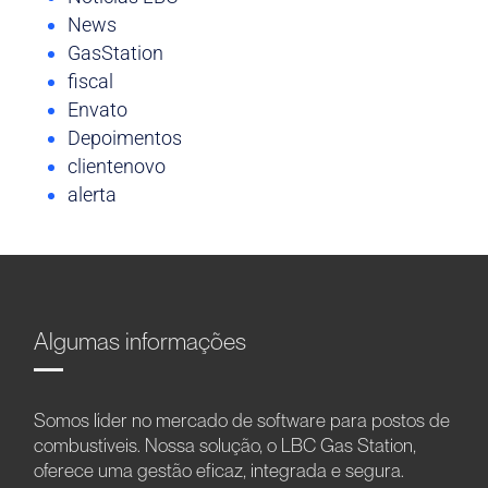
News
GasStation
fiscal
Envato
Depoimentos
clientenovo
alerta
Algumas informações
Somos líder no mercado de software para postos de
combustíveis. Nossa solução, o LBC Gas Station,
oferece uma gestão eficaz, integrada e segura.