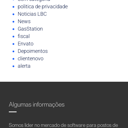
politica de privacidade
Noticias LBC
News
GasStation
fiscal
Envato
Depoimentos
clientenovo
alerta
Algumas informações
Somos líder no mercado de software para postos de