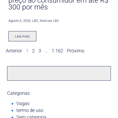
preço ao consumidor em até R$
300 por mês
Agosto 6, 2026
,
LBC
,
Noticias LBC
Leia mais
Anterior
1
2
3
…
1.162
Próximo
Categorias
Vagas
termo de uso
Sem categoria