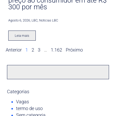
preço ao consumidor em até R$
300 por mês
Agosto 6, 2026
,
LBC
,
Noticias LBC
Leia mais
Anterior
1
2
3
…
1.162
Próximo
Categorias
Vagas
termo de uso
Sem categoria