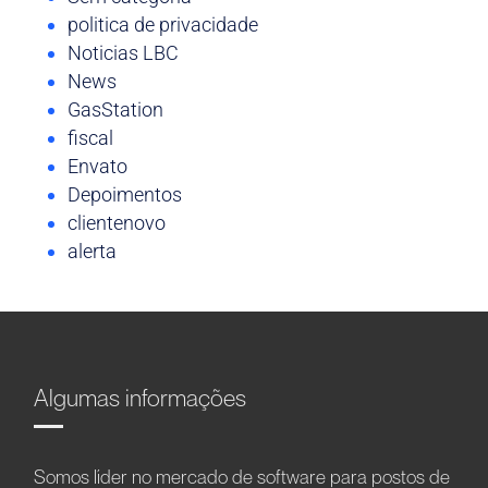
politica de privacidade
Noticias LBC
News
GasStation
fiscal
Envato
Depoimentos
clientenovo
alerta
Algumas informações
Somos líder no mercado de software para postos de