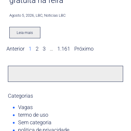
gratuita na feira
Agosto 5, 2026
,
LBC
,
Noticias LBC
Leia mais
Anterior
1
2
3
…
1.161
Próximo
Categorias
Vagas
termo de uso
Sem categoria
politica de privacidade