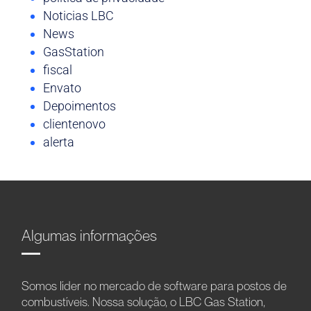
Noticias LBC
News
GasStation
fiscal
Envato
Depoimentos
clientenovo
alerta
Algumas informações
Somos líder no mercado de software para postos de
combustíveis. Nossa solução, o LBC Gas Station,