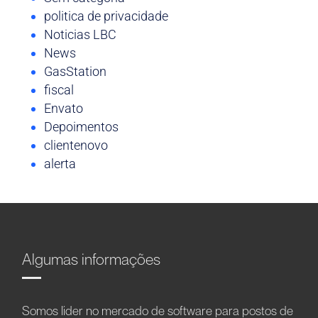
politica de privacidade
Noticias LBC
News
GasStation
fiscal
Envato
Depoimentos
clientenovo
alerta
Algumas informações
Somos líder no mercado de software para postos de