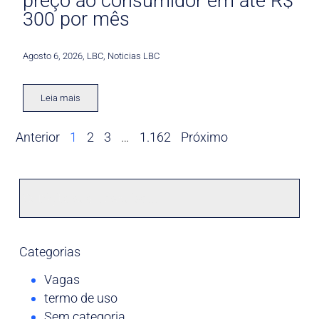
preço ao consumidor em até R$
300 por mês
Agosto 6, 2026
,
LBC
,
Noticias LBC
Leia mais
Anterior
1
2
3
…
1.162
Próximo
Categorias
Vagas
termo de uso
Sem categoria