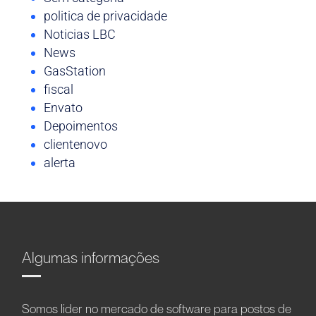
politica de privacidade
Noticias LBC
News
GasStation
fiscal
Envato
Depoimentos
clientenovo
alerta
Algumas informações
Somos líder no mercado de software para postos de