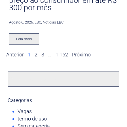
preço ao consumidor em até R$
300 por mês
Agosto 6, 2026
,
LBC
,
Noticias LBC
Leia mais
Anterior
1
2
3
…
1.162
Próximo
Categorias
Vagas
termo de uso
Sem categoria