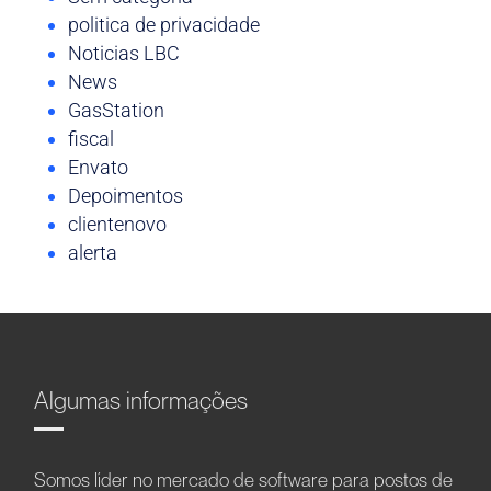
politica de privacidade
Noticias LBC
News
GasStation
fiscal
Envato
Depoimentos
clientenovo
alerta
Algumas informações
Somos líder no mercado de software para postos de