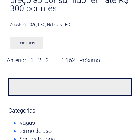
preço ao consumidor em até R$
300 por mês
Agosto 6, 2026
,
LBC
,
Noticias LBC
Leia mais
Anterior
1
2
3
…
1.162
Próximo
Categorias
Vagas
termo de uso
Sem categoria