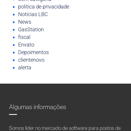
politica de privacidade
Noticias LBC
News
GasStation
fiscal
Envato
Depoimentos
clientenovo
alerta
Algumas informações
Somos líder no mercado de software para postos de