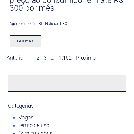
preço ao consumidor em até R$
300 por mês
Agosto 6, 2026
,
LBC
,
Noticias LBC
Leia mais
Anterior
1
2
3
…
1.162
Próximo
Categorias
Vagas
termo de uso
Sem categoria