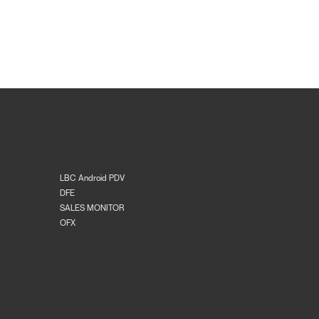
LBC Android PDV
DFE
SALES MONITOR
OFX