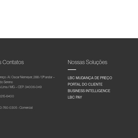
s Contatos
Nossas Soluções
reço: Al. Oscar Niemeyer, 288 / 5º andar –
LBC MUDANÇA DE PREÇO
 do Sereno
PORTAL DO CLIENTE
 Lima / MG – CEP: 34006-049
BUSINESS INTELLIGENCE
 3215-6400
LBC PAY
-760-0305 - Comercial