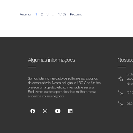
Anterior
1
2
3
…
1.162
Próximo
Algumas informações
Nosso
Ende
Somos líder no mercado de software para postos
Vale
de combustíveis. Nossa solução, o LBC Gas Station,
Nova
oferece uma gestão eficaz, integrada e segura.
Reduzimos custos operacionais e melhoramos a
(31)
eficiência do seu negócio.
0800