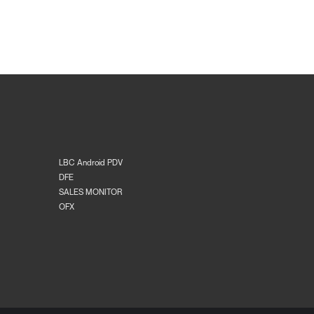
LBC Android PDV
DFE
SALES MONITOR
OFX