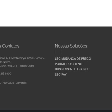
s Contatos
Nossas Soluções
reço: Al. Oscar Niemeyer, 288 / 5º andar –
LBC MUDANÇA DE PREÇO
 do Sereno
PORTAL DO CLIENTE
 Lima / MG – CEP: 34006-049
BUSINESS INTELLIGENCE
 3215-6400
LBC PAY
-760-0305 - Comercial