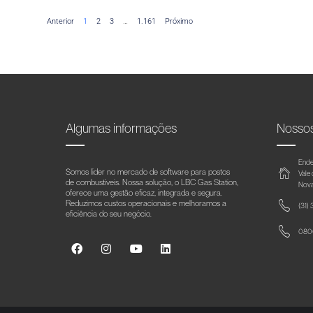
Anterior
1
2
3
…
1.161
Próximo
Algumas informações
Nosso
Ende
Somos líder no mercado de software para postos
Vale
de combustíveis. Nossa solução, o LBC Gas Station,
Nova
oferece uma gestão eficaz, integrada e segura.
Reduzimos custos operacionais e melhoramos a
(31)
eficiência do seu negócio.
0800