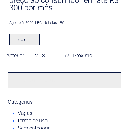
preço ao consumidor em até R$
300 por mês
Agosto 6, 2026
,
LBC
,
Noticias LBC
Leia mais
Anterior
1
2
3
…
1.162
Próximo
Categorias
Vagas
termo de uso
Sem categoria