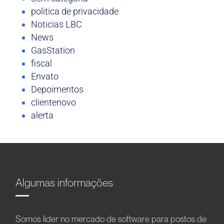
politica de privacidade
Noticias LBC
News
GasStation
fiscal
Envato
Depoimentos
clientenovo
alerta
Algumas informações
Somos líder no mercado de software para postos de