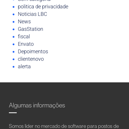
politica de privacidade
Noticias LBC
News
GasStation
fiscal
Envato
Depoimentos
clientenovo
alerta
Algumas informações
Somos líder no mercado de software para postos de