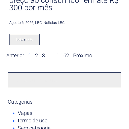
preço ao consumidor em até R$
300 por mês
Agosto 6, 2026
,
LBC
,
Noticias LBC
Leia mais
Anterior
1
2
3
…
1.162
Próximo
Categorias
Vagas
termo de uso
Sem categoria