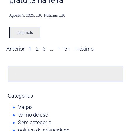
gratuita na feira
Agosto 5, 2026
,
LBC
,
Noticias LBC
Leia mais
Anterior
1
2
3
…
1.161
Próximo
Categorias
Vagas
termo de uso
Sem categoria
politica de privacidade