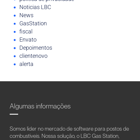
Noticias LBC
News
GasStation
fiscal
Envato
Depoimentos
clientenovo
alerta
Algumas informações
Somos líder no mercado de software para postos de
combustíveis. Nossa solução, o LBC Gas Station,