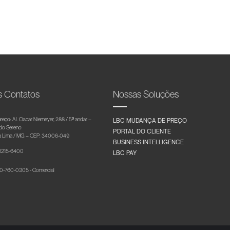
s Contatos
Nossas Soluções
reço: Al. Oscar Niemeyer, 288 / 5º andar –
LBC MUDANÇA DE PREÇO
 do Sereno
PORTAL DO CLIENTE
 Lima / MG – CEP: 34006-049
BUSINESS INTELLIGENCE
 3215-6400
LBC PAY
-760-0305 - Comercial