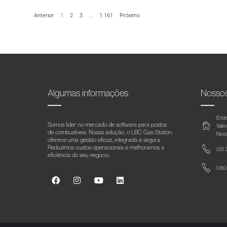
Anterior
1
2
3
…
1.161
Próximo
Algumas informações
Nosso
Ende
Somos líder no mercado de software para postos
Vale
de combustíveis. Nossa solução, o LBC Gas Station,
Nova
oferece uma gestão eficaz, integrada e segura.
Reduzimos custos operacionais e melhoramos a
(31)
eficiência do seu negócio.
0800