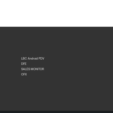
LBC Android PDV
DFE
SALES MONITOR
OFX