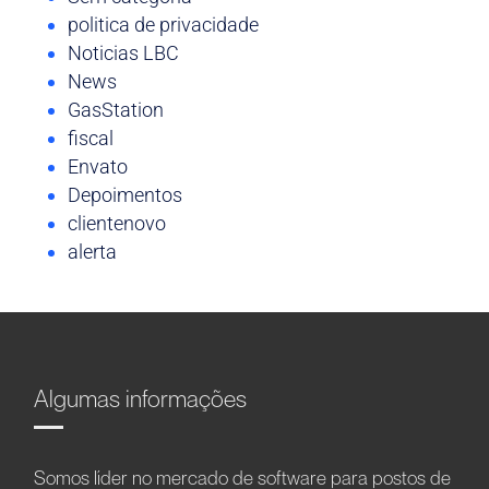
politica de privacidade
Noticias LBC
News
GasStation
fiscal
Envato
Depoimentos
clientenovo
alerta
Algumas informações
Somos líder no mercado de software para postos de