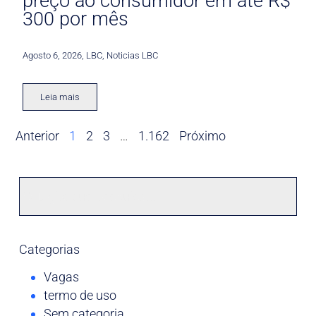
preço ao consumidor em até R$
300 por mês
Agosto 6, 2026
,
LBC
,
Noticias LBC
Leia mais
Anterior
1
2
3
…
1.162
Próximo
Categorias
Vagas
termo de uso
Sem categoria