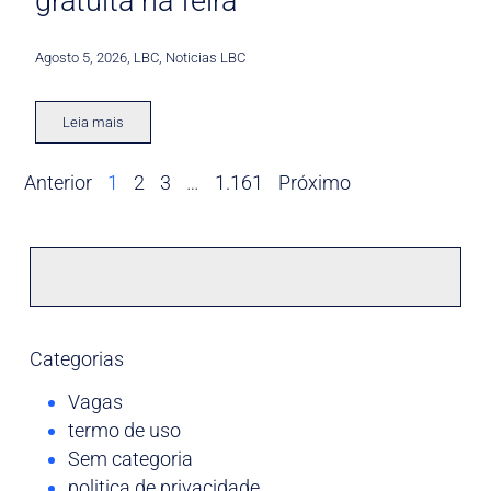
gratuita na feira
Agosto 5, 2026
,
LBC
,
Noticias LBC
Leia mais
Anterior
1
2
3
…
1.161
Próximo
Categorias
Vagas
termo de uso
Sem categoria
politica de privacidade