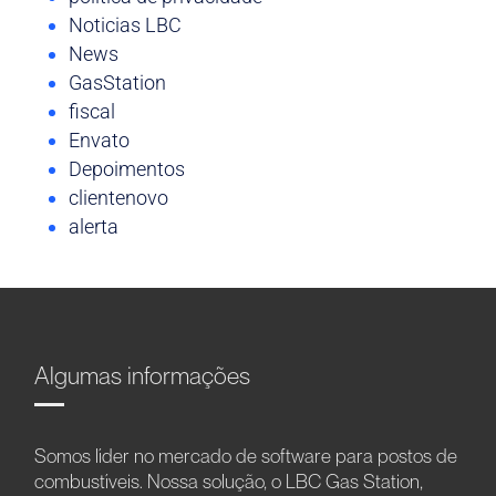
Noticias LBC
News
GasStation
fiscal
Envato
Depoimentos
clientenovo
alerta
Algumas informações
Somos líder no mercado de software para postos de
combustíveis. Nossa solução, o LBC Gas Station,