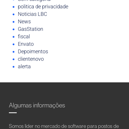
politica de privacidade
Noticias LBC
News
GasStation
fiscal
Envato
Depoimentos
clientenovo
alerta
Algumas informações
Somos líder no mercado de software para postos de