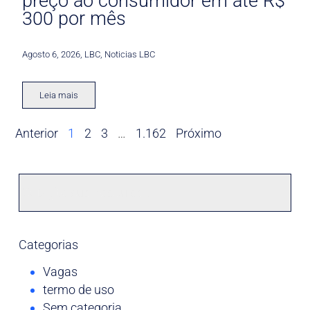
preço ao consumidor em até R$
300 por mês
Agosto 6, 2026
,
LBC
,
Noticias LBC
Leia mais
Anterior
1
2
3
…
1.162
Próximo
Categorias
Vagas
termo de uso
Sem categoria