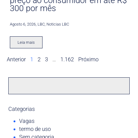
preço ao consumidor em até R$
300 por mês
Agosto 6, 2026
,
LBC
,
Noticias LBC
Leia mais
Anterior
1
2
3
…
1.162
Próximo
Categorias
Vagas
termo de uso
Sem categoria