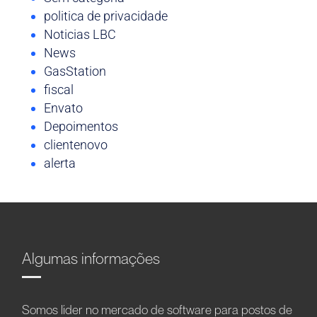
politica de privacidade
Noticias LBC
News
GasStation
fiscal
Envato
Depoimentos
clientenovo
alerta
Algumas informações
Somos líder no mercado de software para postos de