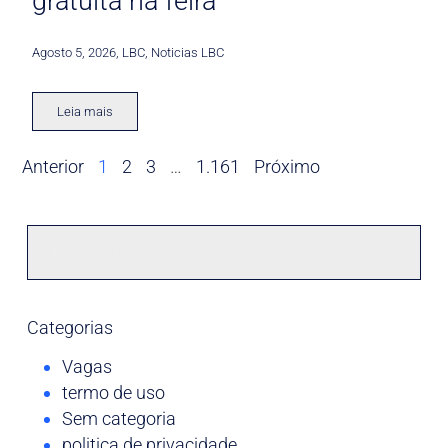
gratuita na feira
Agosto 5, 2026
,
LBC
,
Noticias LBC
Leia mais
Anterior
1
2
3
…
1.161
Próximo
Categorias
Vagas
termo de uso
Sem categoria
politica de privacidade