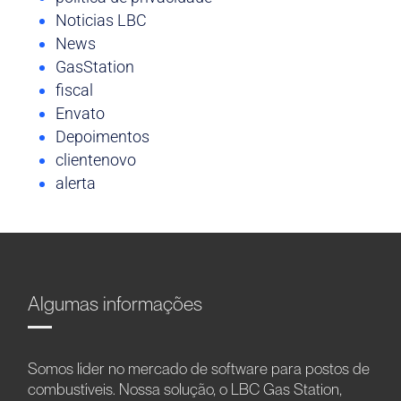
Noticias LBC
News
GasStation
fiscal
Envato
Depoimentos
clientenovo
alerta
Algumas informações
Somos líder no mercado de software para postos de
combustíveis. Nossa solução, o LBC Gas Station,