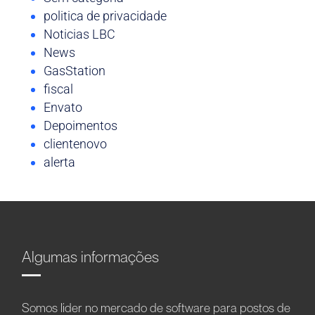
politica de privacidade
Noticias LBC
News
GasStation
fiscal
Envato
Depoimentos
clientenovo
alerta
Algumas informações
Somos líder no mercado de software para postos de