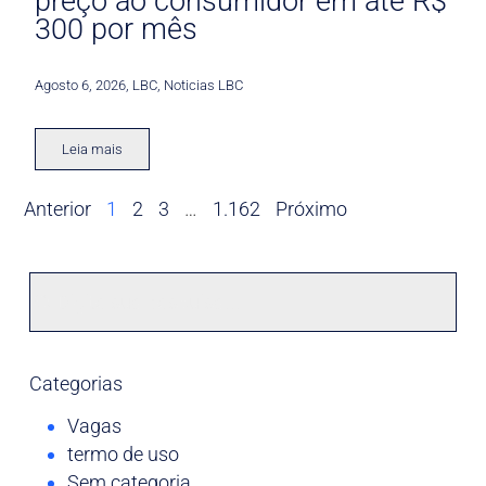
preço ao consumidor em até R$
300 por mês
Agosto 6, 2026
,
LBC
,
Noticias LBC
Leia mais
Anterior
1
2
3
…
1.162
Próximo
Categorias
Vagas
termo de uso
Sem categoria