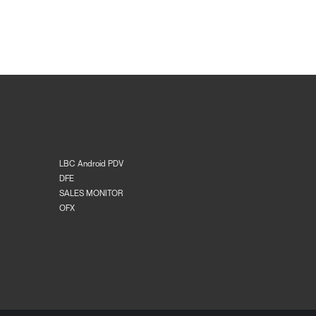
LBC Android PDV
DFE
SALES MONITOR
OFX