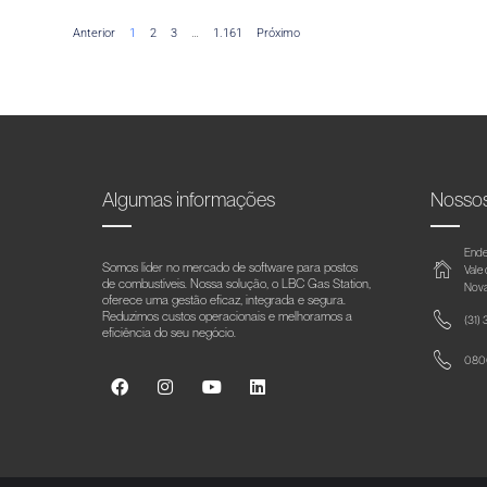
Anterior
1
2
3
…
1.161
Próximo
Algumas informações
Nosso
Ende
Somos líder no mercado de software para postos
Vale
de combustíveis. Nossa solução, o LBC Gas Station,
Nova
oferece uma gestão eficaz, integrada e segura.
Reduzimos custos operacionais e melhoramos a
(31)
eficiência do seu negócio.
0800