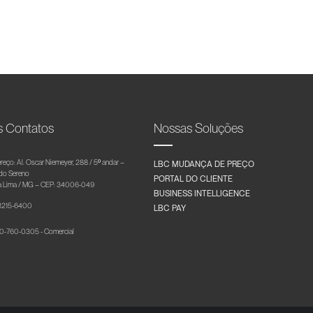
s Contatos
Nossas Soluções
reço: Al. Oscar Niemeyer, 288 / 5º andar –
LBC MUDANÇA DE PREÇO
 do Sereno
PORTAL DO CLIENTE
 Lima / MG – CEP: 34006-049
BUSINESS INTELLIGENCE
 3215-6400
LBC PAY
-760-0305 - Comercial