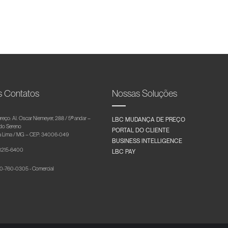
s Contatos
Nossas Soluções
reço: Al. Oscar Niemeyer, 288 / 5º andar –
LBC MUDANÇA DE PREÇO
 do Sereno
PORTAL DO CLIENTE
 Lima / MG – CEP: 34006-049
BUSINESS INTELLIGENCE
 3215-6400
LBC PAY
-760-0305 - Comercial