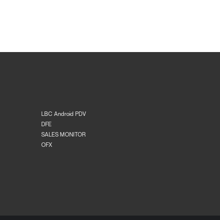
LBC Android PDV
DFE
SALES MONITOR
OFX