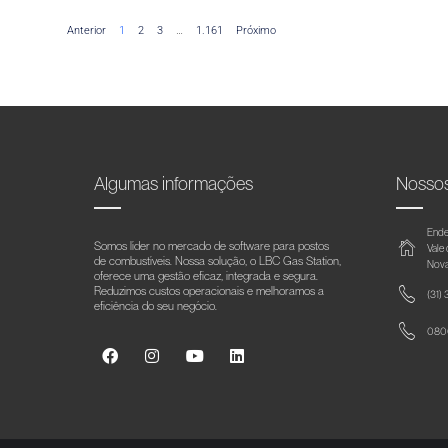
Anterior
1
2
3
…
1.161
Próximo
Algumas informações
Nosso
Ende
Somos líder no mercado de software para postos
Vale
de combustíveis. Nossa solução, o LBC Gas Station,
Nova
oferece uma gestão eficaz, integrada e segura.
Reduzimos custos operacionais e melhoramos a
(31)
eficiência do seu negócio.
0800