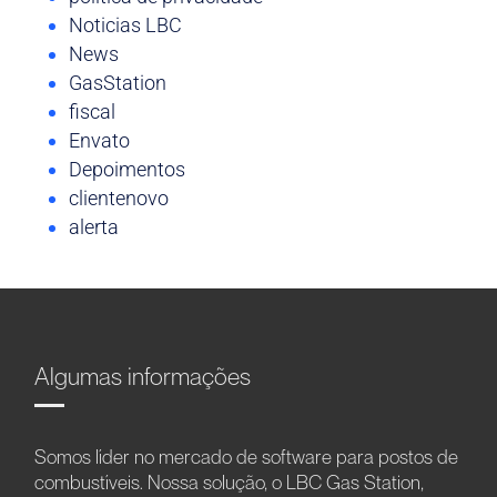
Noticias LBC
News
GasStation
fiscal
Envato
Depoimentos
clientenovo
alerta
Algumas informações
Somos líder no mercado de software para postos de
combustíveis. Nossa solução, o LBC Gas Station,