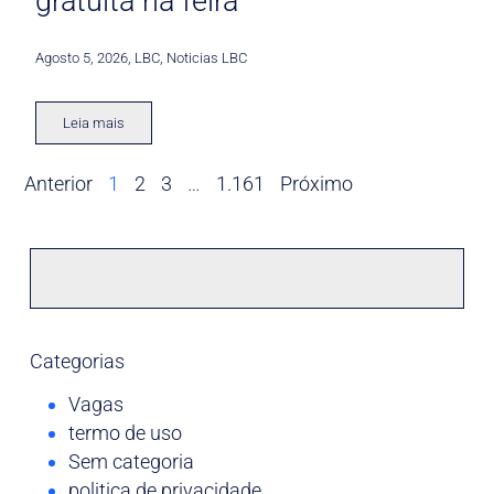
gratuita na feira
Agosto 5, 2026
,
LBC
,
Noticias LBC
Leia mais
Anterior
1
2
3
…
1.161
Próximo
Categorias
Vagas
termo de uso
Sem categoria
politica de privacidade