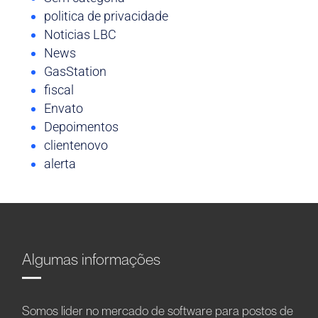
politica de privacidade
Noticias LBC
News
GasStation
fiscal
Envato
Depoimentos
clientenovo
alerta
Algumas informações
Somos líder no mercado de software para postos de