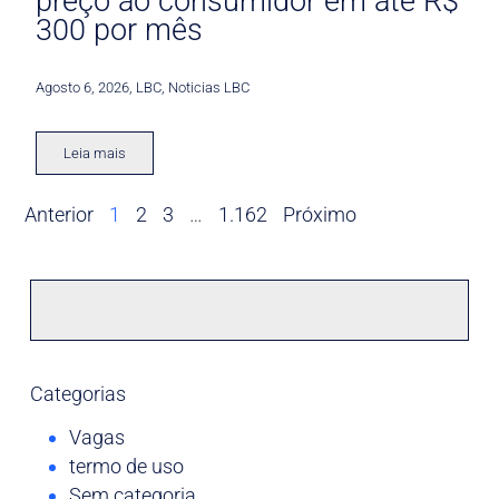
preço ao consumidor em até R$
300 por mês
Agosto 6, 2026
,
LBC
,
Noticias LBC
Leia mais
Anterior
1
2
3
…
1.162
Próximo
Categorias
Vagas
termo de uso
Sem categoria