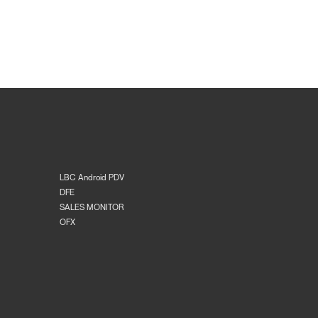
LBC Android PDV
DFE
SALES MONITOR
OFX