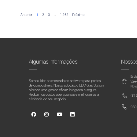
Anterior
1
2
3
…
1.162
Próximo
Algumas informações
Nosso
Ende
Somos líder no mercado de software para postos
Vale
de combustíveis. Nossa solução, o LBC Gas Station,
Nova
oferece uma gestão eficaz, integrada e segura.
Reduzimos custos operacionais e melhoramos a
(31)
eficiência do seu negócio.
0800