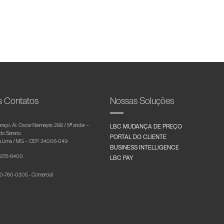
s Contatos
Nossas Soluções
reço: Al. Oscar Niemeyer, 288 / 5º andar –
LBC MUDANÇA DE PREÇO
 do Sereno
PORTAL DO CLIENTE
 Lima / MG – CEP: 34006-049
BUSINESS INTELLIGENCE
 3215-6400
LBC PAY
-760-0305 - Comercial