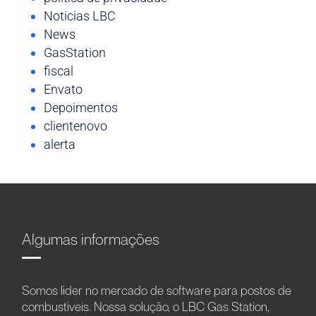
Noticias LBC
News
GasStation
fiscal
Envato
Depoimentos
clientenovo
alerta
Algumas informações
Somos líder no mercado de software para postos de
combustíveis. Nossa solução, o LBC Gas Station,