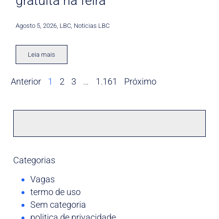
gratuita na feira
Agosto 5, 2026
,
LBC
,
Noticias LBC
Leia mais
Anterior
1
2
3
…
1.161
Próximo
Categorias
Vagas
termo de uso
Sem categoria
politica de privacidade