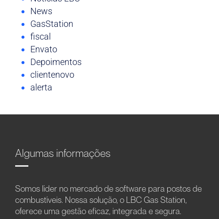
News
GasStation
fiscal
Envato
Depoimentos
clientenovo
alerta
Algumas informações
Somos líder no mercado de software para postos de
combustíveis. Nossa solução, o LBC Gas Station,
oferece uma gestão eficaz, integrada e segura.