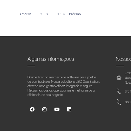
Anterior
1
2
3
…
1.162
Próximo
Algumas informações
Nosso
Ende
Somos líder no mercado de software para postos
Vale
de combustíveis. Nossa solução, o LBC Gas Station,
Nova
oferece uma gestão eficaz, integrada e segura.
Reduzimos custos operacionais e melhoramos a
(31)
eficiência do seu negócio.
0800