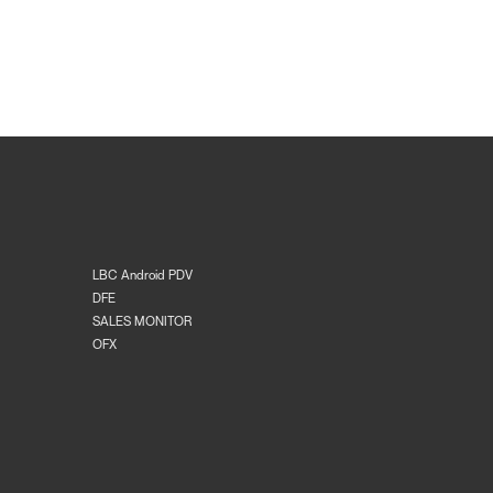
LBC Android PDV
DFE
SALES MONITOR
OFX