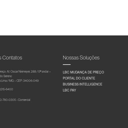
s Contatos
Nossas Soluções
reço: Al. Oscar Niemeyer, 288 / 5º andar –
LBC MUDANÇA DE PREÇO
 do Sereno
PORTAL DO CLIENTE
 Lima / MG – CEP: 34006-049
BUSINESS INTELLIGENCE
 3215-6400
LBC PAY
-760-0305 - Comercial