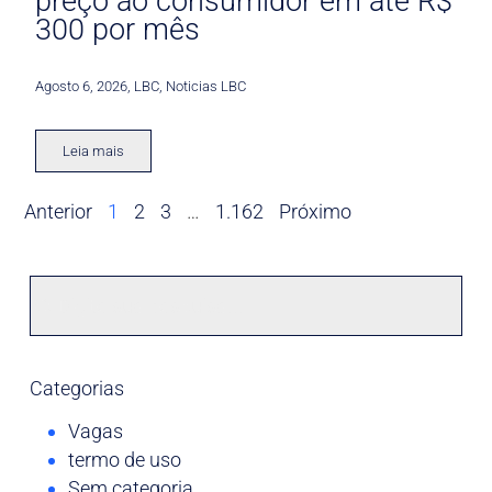
preço ao consumidor em até R$
300 por mês
Agosto 6, 2026
,
LBC
,
Noticias LBC
Leia mais
Anterior
1
2
3
…
1.162
Próximo
Categorias
Vagas
termo de uso
Sem categoria