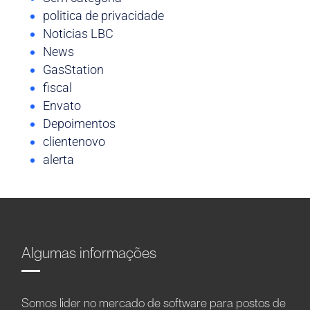
politica de privacidade
Noticias LBC
News
GasStation
fiscal
Envato
Depoimentos
clientenovo
alerta
Algumas informações
Somos líder no mercado de software para postos de