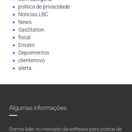
politica de privacidade
Noticias LBC
News
GasStation
fiscal
Envato
Depoimentos
clientenovo
alerta
Algumas informações
Somos líder no mercado de software para postos de