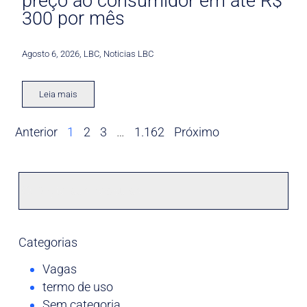
preço ao consumidor em até R$
300 por mês
Agosto 6, 2026
,
LBC
,
Noticias LBC
Leia mais
Anterior
1
2
3
…
1.162
Próximo
Categorias
Vagas
termo de uso
Sem categoria