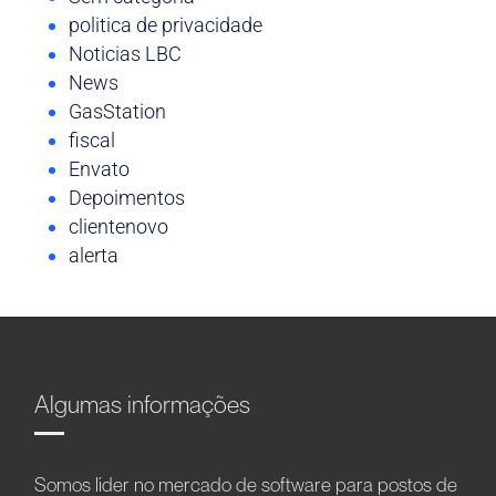
politica de privacidade
Noticias LBC
News
GasStation
fiscal
Envato
Depoimentos
clientenovo
alerta
Algumas informações
Somos líder no mercado de software para postos de