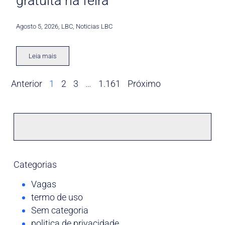
gratuita na feira
Agosto 5, 2026
,
LBC
,
Noticias LBC
Leia mais
Anterior
1
2
3
…
1.161
Próximo
Categorias
Vagas
termo de uso
Sem categoria
politica de privacidade