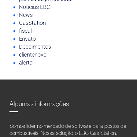
Noticias LBC
News
GasStation
fiscal
Envato
Depoimentos
clientenovo
alerta
Algumas informações
Somos líder no mercado de software para postos de
combustíveis. Nossa solução, o LBC Gas Station,