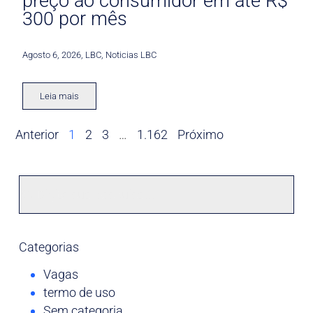
preço ao consumidor em até R$
300 por mês
Agosto 6, 2026
,
LBC
,
Noticias LBC
Leia mais
Anterior
1
2
3
…
1.162
Próximo
Categorias
Vagas
termo de uso
Sem categoria