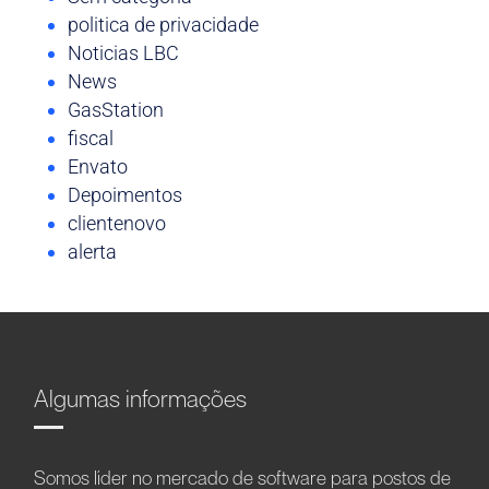
politica de privacidade
Noticias LBC
News
GasStation
fiscal
Envato
Depoimentos
clientenovo
alerta
Algumas informações
Somos líder no mercado de software para postos de