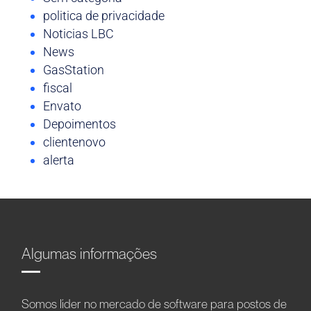
politica de privacidade
Noticias LBC
News
GasStation
fiscal
Envato
Depoimentos
clientenovo
alerta
Algumas informações
Somos líder no mercado de software para postos de