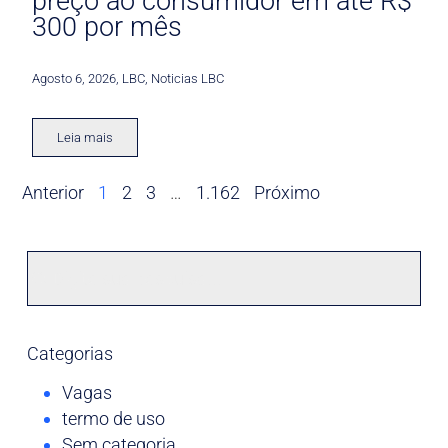
preço ao consumidor em até R$
300 por mês
Agosto 6, 2026
,
LBC
,
Noticias LBC
Leia mais
Anterior
1
2
3
…
1.162
Próximo
Categorias
Vagas
termo de uso
Sem categoria