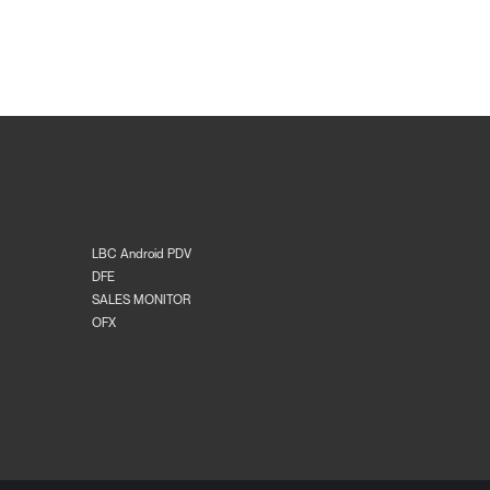
LBC Android PDV
DFE
SALES MONITOR
OFX