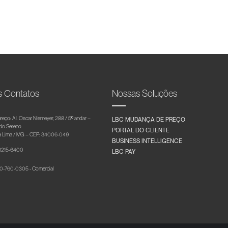
s Contatos
Nossas Soluções
reço: Al. Oscar Niemeyer, 288 / 5º andar –
LBC MUDANÇA DE PREÇO
 do Sereno
PORTAL DO CLIENTE
 Lima / MG – CEP: 34006-049
BUSINESS INTELLIGENCE
 3215-6400
LBC PAY
-760-0305 - Comercial