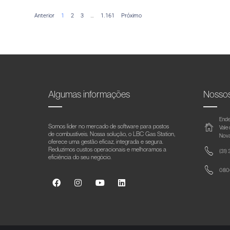
Anterior
1
2
3
…
1.161
Próximo
Algumas informações
Nosso
Ende
Somos líder no mercado de software para postos
Vale
de combustíveis. Nossa solução, o LBC Gas Station,
Nova
oferece uma gestão eficaz, integrada e segura.
Reduzimos custos operacionais e melhoramos a
(31)
eficiência do seu negócio.
0800