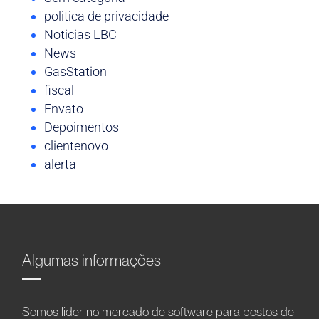
politica de privacidade
Noticias LBC
News
GasStation
fiscal
Envato
Depoimentos
clientenovo
alerta
Algumas informações
Somos líder no mercado de software para postos de