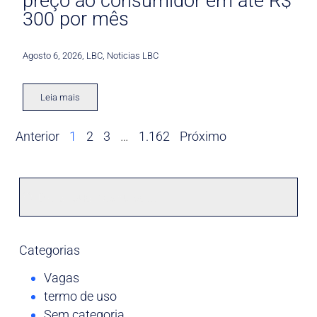
preço ao consumidor em até R$
300 por mês
Agosto 6, 2026
,
LBC
,
Noticias LBC
Leia mais
Anterior
1
2
3
…
1.162
Próximo
Categorias
Vagas
termo de uso
Sem categoria