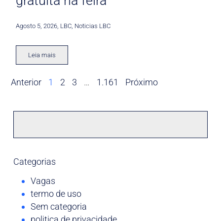
gratuita na feira
Agosto 5, 2026
,
LBC
,
Noticias LBC
Leia mais
Anterior
1
2
3
…
1.161
Próximo
Categorias
Vagas
termo de uso
Sem categoria
politica de privacidade