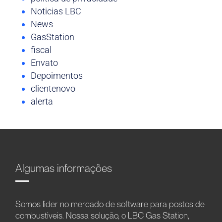
Noticias LBC
News
GasStation
fiscal
Envato
Depoimentos
clientenovo
alerta
Algumas informações
Somos líder no mercado de software para postos de
combustíveis. Nossa solução, o LBC Gas Station,