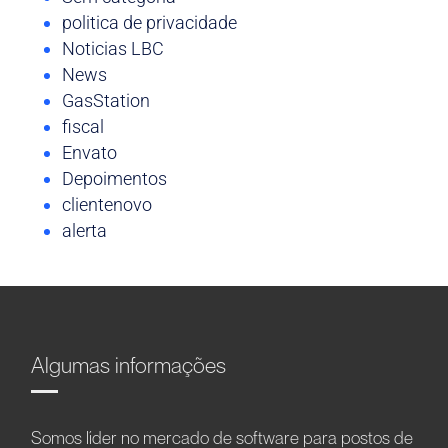
politica de privacidade
Noticias LBC
News
GasStation
fiscal
Envato
Depoimentos
clientenovo
alerta
Algumas informações
Somos líder no mercado de software para postos de