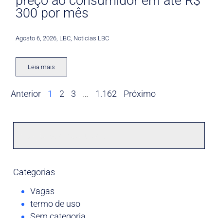
preço ao consumidor em até R$
300 por mês
Agosto 6, 2026
,
LBC
,
Noticias LBC
Leia mais
Anterior
1
2
3
…
1.162
Próximo
Categorias
Vagas
termo de uso
Sem categoria