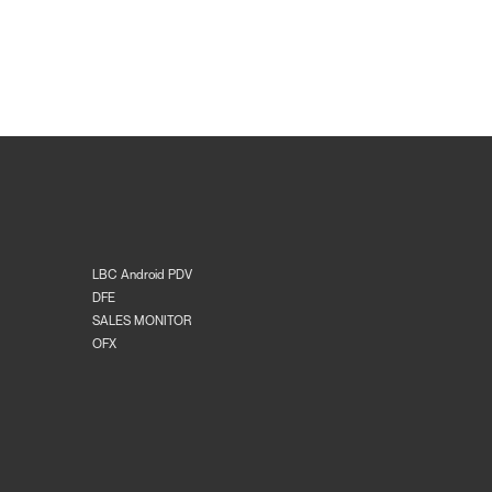
LBC Android PDV
DFE
SALES MONITOR
OFX