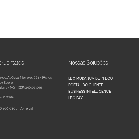
s Contatos
Nossas Soluções
reço: Al. Oscar Niemeyer, 288 / 5º andar –
LBC MUDANÇA DE PREÇO
 do Sereno
PORTAL DO CLIENTE
 Lima / MG – CEP: 34006-049
BUSINESS INTELLIGENCE
 3215-6400
LBC PAY
-760-0305 - Comercial