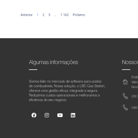
Anterior
1
2
3
…
1.162
Próximo
Algumas informações
Nosso
Ende
Somos líder no mercado de software para postos
Vale
de combustíveis. Nossa solução, o LBC Gas Station,
Nova
oferece uma gestão eficaz, integrada e segura.
Reduzimos custos operacionais e melhoramos a
(31)
eficiência do seu negócio.
0800