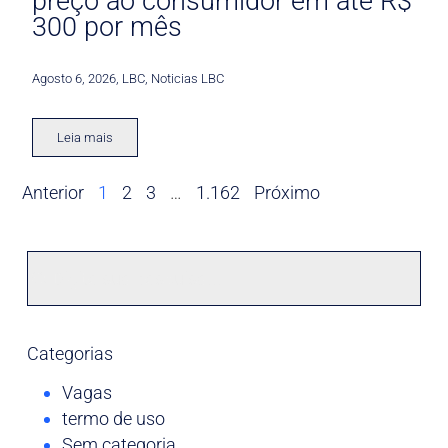
preço ao consumidor em até R$
300 por mês
Agosto 6, 2026
,
LBC
,
Noticias LBC
Leia mais
Anterior
1
2
3
…
1.162
Próximo
Categorias
Vagas
termo de uso
Sem categoria