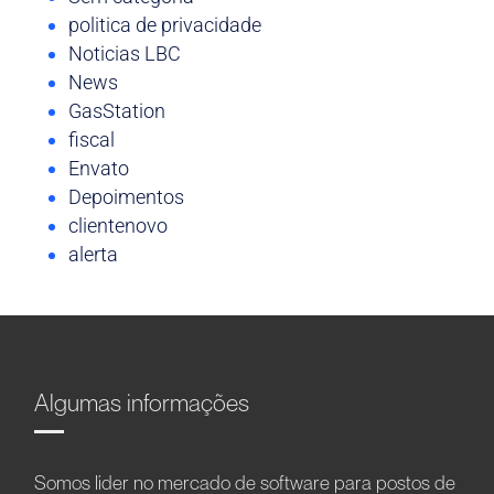
politica de privacidade
Noticias LBC
News
GasStation
fiscal
Envato
Depoimentos
clientenovo
alerta
Algumas informações
Somos líder no mercado de software para postos de